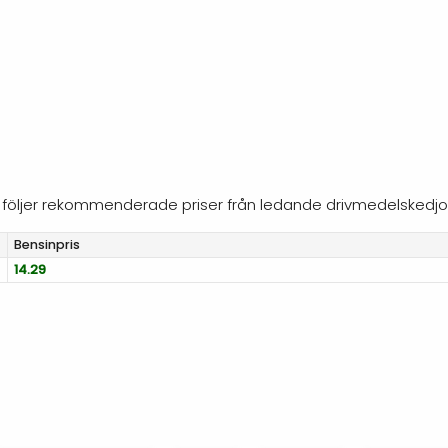
n följer rekommenderade priser från ledande drivmedelskedjor
Bensinpris
14.29