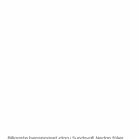
Billigaste bensinpriset idag i Sundsvall. Nedan följer