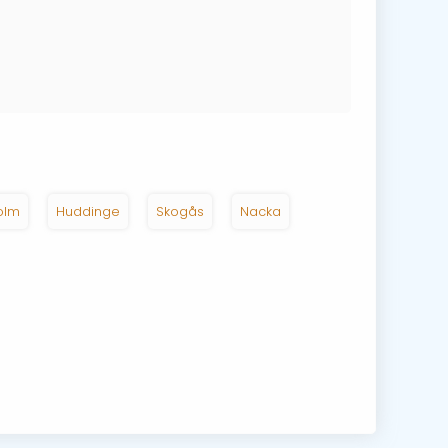
olm
Huddinge
Skogås
Nacka