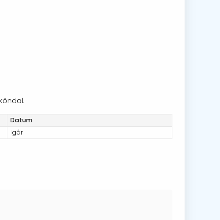
köndal.
Datum
Igår