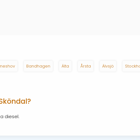
neshov
Bandhagen
Älta
Årsta
Älvsjö
Stockh
 Sköndal?
a diesel.