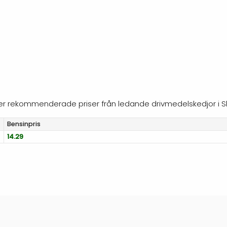
öljer rekommenderade priser från ledande drivmedelskedjor i S
Bensinpris
14.29