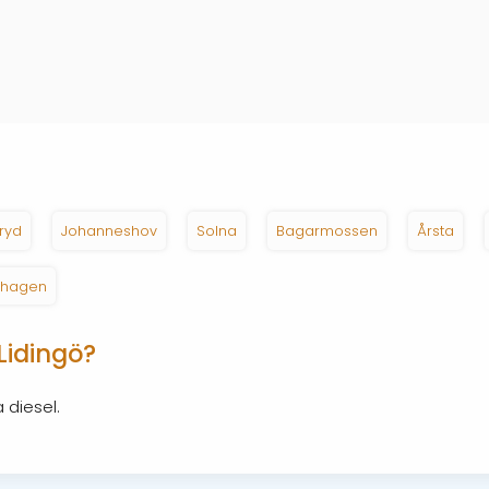
ryd
Johanneshov
Solna
Bagarmossen
Årsta
dhagen
Lidingö?
 diesel.