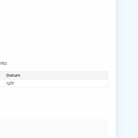
mla.
Datum
Igår