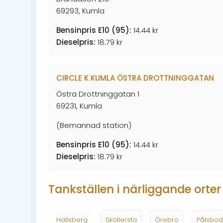
69293, Kumla
Bensinpris E10 (95):
14.44 kr
Dieselpris:
18.79 kr
CIRCLE K KUMLA ÖSTRA DROTTNINGGATAN
Östra Drottninggatan 1
69231, Kumla
(Bemannad station)
Bensinpris E10 (95):
14.44 kr
Dieselpris:
18.79 kr
Tankställen i närliggande orter
Hallsberg
Sköllersta
Örebro
Pålsbo