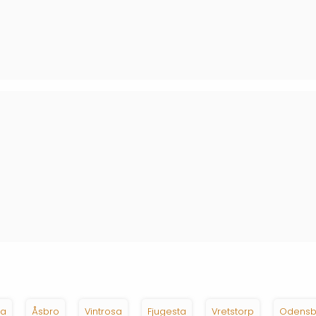
da
Åsbro
Vintrosa
Fjugesta
Vretstorp
Odensb