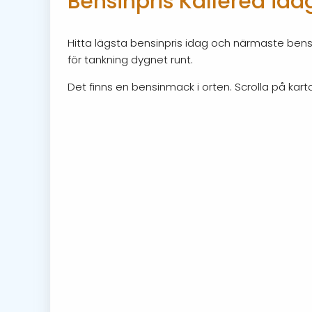
Bensinpris Kållered ida
Hitta lägsta bensinpris idag och närmaste bensi
för tankning dygnet runt.
Det finns en bensinmack i orten. Scrolla på karta