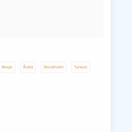
Älvsjö
Årsta
Stockholm
Tyresö