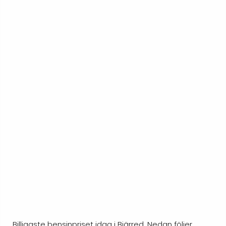
Billigaste bensinpriset idag i Bjärred. Nedan följer