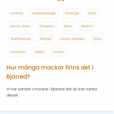
Lomma
Löddeköpinge
Kävlinge
Lund
Burlöv, Arlöv
Dösjebro
Arlöv
Malmö
Staffanstorp
Flyinge
Södra Sandby
Eslöv
Limhamn
Dalby
Svalöv
Hur många mackar finns det i
Bjärred?
Vi har samlat 1 mackar i Bjärred där du kan tanka
diesel.